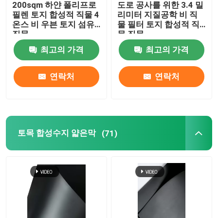
200sqm 하얀 폴리프로
도로 공사를 위한 3.4 밀
필렌 토지 합성적 직물 4
리미터 지질공학 비 직
혼합 차수막
온스 비 우븐 토지 섬유
물 필터 토지 합성적 직
직물
물 직물
최고의 가격
최고의 가격
혼합 수계망
연락처
연락처
3D 지오매트
차수막 용접기
토목 합성수지 얇은막
(71)