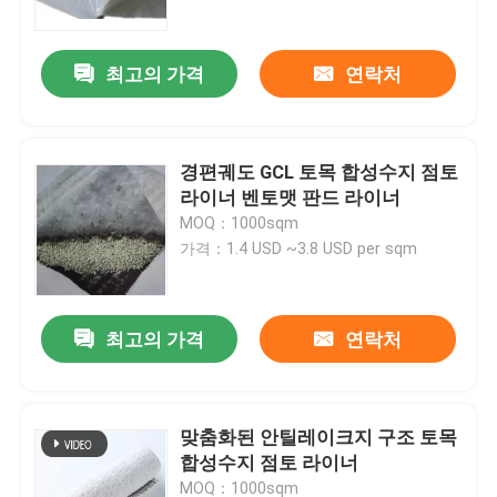
최고의 가격
연락처
경편궤도 GCL 토목 합성수지 점토
라이너 벤토맷 판드 라이너
MOQ：1000sqm
가격：1.4 USD ~3.8 USD per sqm
최고의 가격
연락처
집
제품
맞춤화된 안틸레이크지 구조 토목
합성수지 점토 라이너
비디오
MOQ：1000sqm