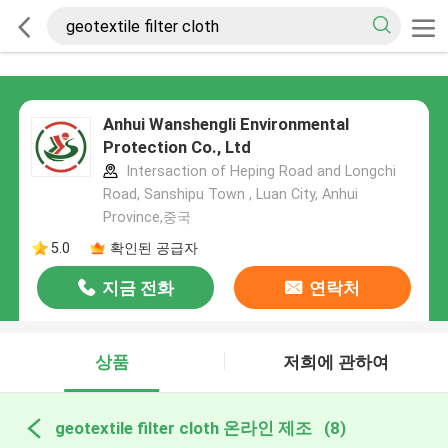
Anhui Wanshengli Environmental
Protection Co., Ltd
Intersaction of Heping Road and Longchi
Road, Sanshipu Town , Luan City, Anhui
Province,중국
5.0
확인된 공급자
지금 전화
연락처
상품
저희에 관하여
geotextile filter cloth 온라인 제조
(8)