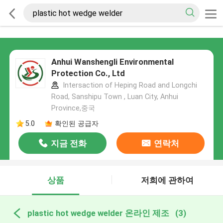
Anhui Wanshengli Environmental
Protection Co., Ltd
Intersaction of Heping Road and Longchi
Road, Sanshipu Town , Luan City, Anhui
Province,중국
5.0
확인된 공급자
지금 전화
연락처
상품
저희에 관하여
plastic hot wedge welder 온라인 제조
(3)