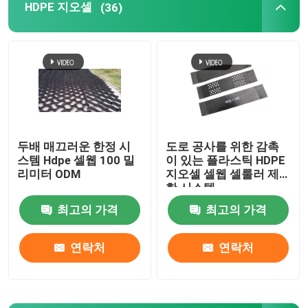
HDPE 지오셀
(36)
혼합 차수막
혼합 수계망
3D 지오매트
두배 매끄러운 한정 시
도로 공사를 위한 감촉
스템 Hdpe 셀웹 100 밀
이 있는 플라스틱 HDPE
차수막 용접기
리미터 ODM
지오셀 셀웹 셀룰러 제
한 시스템
최고의 가격
최고의 가격
연락처
연락처