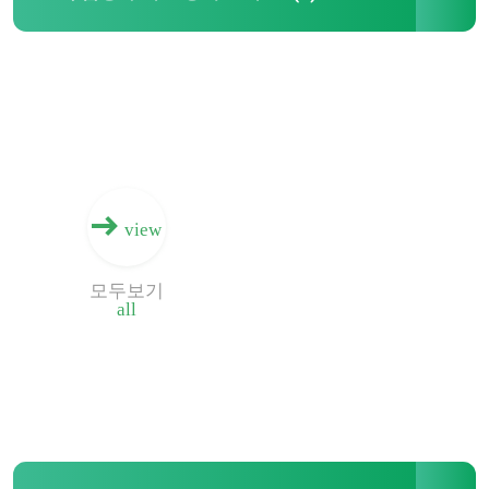
HDPE 지오셀
지오패브릭 모래 주머니
필라멘트 비직조 토목섬유
view
HDPE 단축 지오그리드
모두보기
all
HDPE 감촉이 있는 차수막
플라스틱 배수 이사회
토목 합성수지 점토 라이너