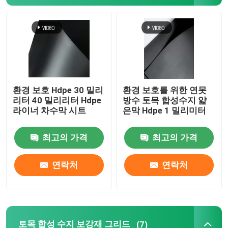
우리에 대하여
공장 여행
환경 보호 Hdpe 30 밀리
환경 보호를 위한 연못
품질 관리
리터 40 밀리리터 Hdpe
방수 토목 합성수지 얇
라이너 차수막 시트
은막 Hdpe 1 밀리미터
인용문을 요구하세요
최고의 가격
최고의 가격
토지 합성적 직물
연락처
연락처
토목 합성수지 얇은막
토목 합성 수지 보강재 그리드
토목 합성 수지 보강재 그리드
(7)