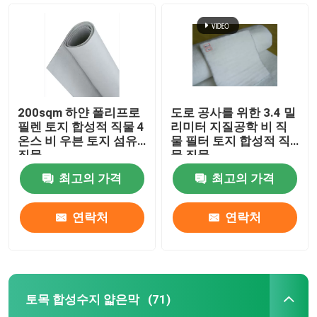
200sqm 하얀 폴리프로
도로 공사를 위한 3.4 밀
필렌 토지 합성적 직물 4
리미터 지질공학 비 직
온스 비 우븐 토지 섬유
물 필터 토지 합성적 직
직물
물 직물
최고의 가격
최고의 가격
연락처
연락처
집
제품
토목 합성수지 얇은막
(71)
비디오