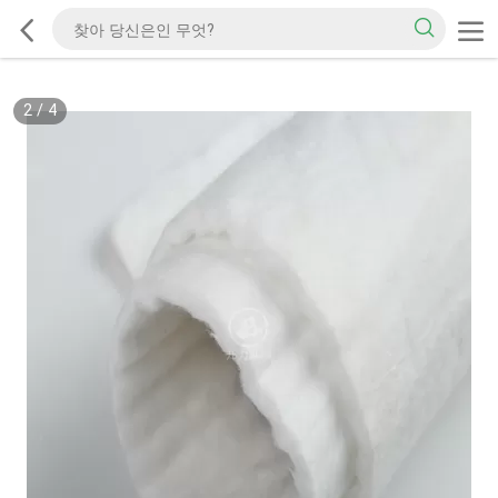
2
/
4