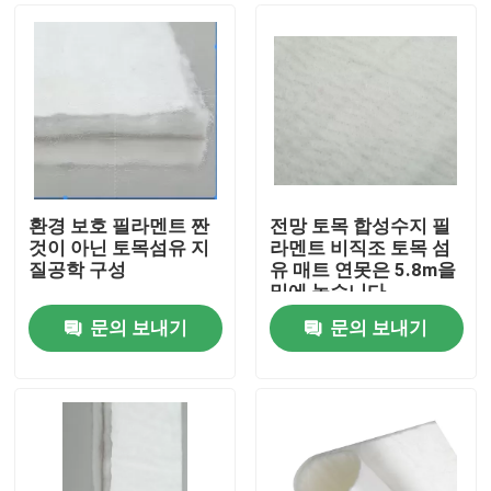
환경 보호 필라멘트 짠
전망 토목 합성수지 필
것이 아닌 토목섬유 지
라멘트 비직조 토목 섬
질공학 구성
유 매트 연못은 5.8m을
밑에 놓습니다
문의 보내기
문의 보내기
홈
회사 소개
접촉