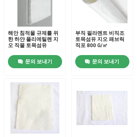
제품 소개
해안 침적물 규제를 위
부직 필라멘트 비직조
비디오
한 하얀 폴리에틸렌 지
토목섬유 지오 패브릭
오 직물 토목섬유
직포 800 G/㎡
토지 합성적 직물
문의 보내기
문의 보내기
토목 합성수지 얇은막
토목 합성 수지 보강재 그리드
HDPE 지오셀
지오패브릭 모래 주머니