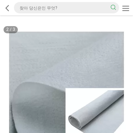
2
/
3