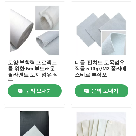
토양 부착력 프로젝트
니들-펀치드 토목섬유
를 위한 6m 부드러운
직물 500gr/M2 폴리에
필라멘트 토지 섬유 직
스테르 부직포
물
문의 보내기
문의 보내기
홈
회사 소개
접촉