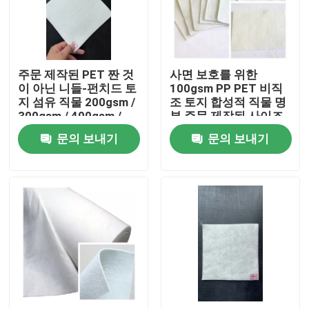
제품 소개
주문 제작된 PET 짠 것
사면 보호를 위한
비디오
이 아닌 니들-펀치드 토
100gsm PP PET 비직
지 섬유 직물 200gsm /
조 토지 합성적 직물 명
300gsm / 400gsm /
부 주문 제작된 사이즈
토지 합성적 직물
문의 보내기
문의 보내기
토목 합성수지 얇은막
토목 합성 수지 보강재 그리드
HDPE 지오셀
지오패브릭 모래 주머니