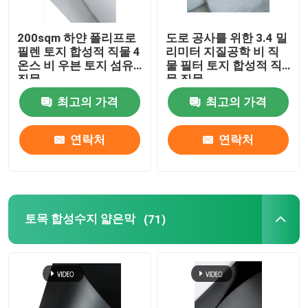
혼합 차수막
200sqm 하얀 폴리프로
도로 공사를 위한 3.4 밀
필렌 토지 합성적 직물 4
리미터 지질공학 비 직
온스 비 우븐 토지 섬유
물 필터 토지 합성적 직
혼합 수계망
직물
물 직물
최고의 가격
최고의 가격
3D 지오매트
연락처
연락처
차수막 용접기
토목 합성수지 얇은막
(71)