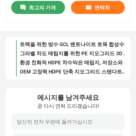
최고의 가격
연락처
트랙을 위한 방수 GCL 벤토나이트 토목 합성수지 점토 라이너 덮개
그라벨 차도 매립지를 위한 PE 지오그리드 3D 지오매트
우리에 대하여
환경 친화적 HDPE 차수막은 매립지, 저장소와 다른 공사장에서 사용될 수 있습니다.
OEM 고장력 HDPE 단축 지오그리드 스탠다트파크 옹벽
공장 여행
매립지 연못 Hdpe는 벽 배수를 위한 멤브레인 보드를 패이게 했습니다
도로 댐들 동안 OEM GCL 벤토나이트 토목섬유 점토 라이너
품질 관리
담 동안 주문 제작된 80 밀리리터 HDPE 라이너 차수막
폴리프로필렌 HDPE 토목 합성수지 단축 지오그리드 토양 안정화
인용문을 요구하세요
가정 그린링을 위한 검은 HDPE 플라스틱 배수 이사회
지하 GCL 지질섬유 토목 합성수지 점토 라이너 방수 덮개
토지 합성적 직물
메시지를 남겨주세요
보조 공학은 3D 지오매트 지오네트 재료를 보강했습니다
곧 다시 연락 드리겠습니다!
비직조 3D 복합체 수계망 지오네트 지질섬유
토목 합성수지 얇은막
정원 그라운드 HDPE 단축 지오그리드 도로 공사 엎지른 것 보호
디스솔비왕 탱크 라이너에 사용하는 반대 누출 Hdpe 토목 합성수지 얇은막
토목 합성 수지 보강재 그리드
어류 양식장 프로젝트와 관련된 양식 양식장을 위한 불침투성 Hdpe 차수막