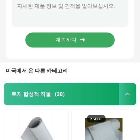
집 지붕 항시페이지에 사용하는 고밀도 폴레에칠렌재 방수
HDPE 지오셀
양어지 불침투성 Hdpe 차수막 라이너는 양어장 구조에 해당됩니다
총 3700w를 용접하는 가지고 다닐 수 있는 허풍 가소적 압출 성형
지오패브릭 모래 주머니
감촉이 있는 기둥 핵심 Hdpe 차수막 방수 통풍막
3.0 밀리미터 내지 5.0 밀리미터 지름과 가지고 다닐 수 있는 차수막 압출 기계
필라멘트 비직조 토목섬유
미국에서 온 다른 카테고리
HDPE 단축 지오그리드
토지 합성적 직물
(28)
HDPE 감촉이 있는 차수막
플라스틱 배수 이사회
토목 합성수지 점토 라이너