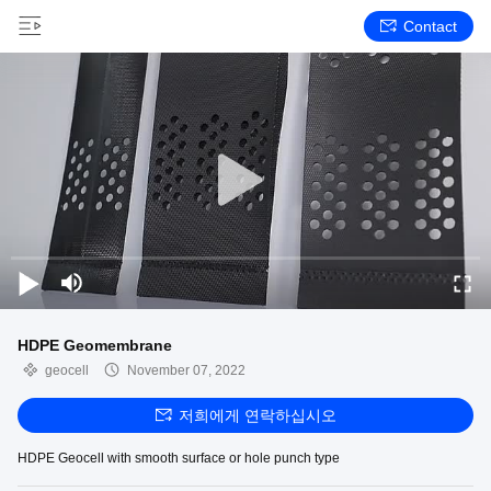
Contact
HDPE Geomembrane
geocell
November 07, 2022
저희에게 연락하십시오
HDPE Geocell with smooth surface or hole punch type