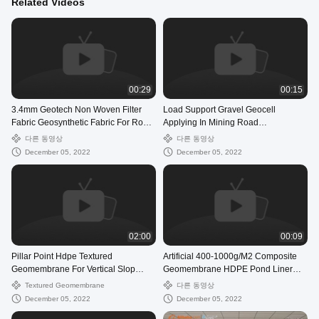
Related Videos
00:29
00:15
3.4mm Geotech Non Woven Filter
Load Support Gravel Geocell
Fabric Geosynthetic Fabric For Road
Applying In Mining Road
Construction
Construction Project
다른 동영상
다른 동영상
December 05, 2022
December 05, 2022
02:00
00:09
Pillar Point Hdpe Textured
Artificial 400-1000g/M2 Composite
Geomembrane For Vertical Slop
Geomembrane HDPE Pond Liner
Antiseepage Maintenance
Sheet
Textured Geomembrane
다른 동영상
December 05, 2022
December 05, 2022